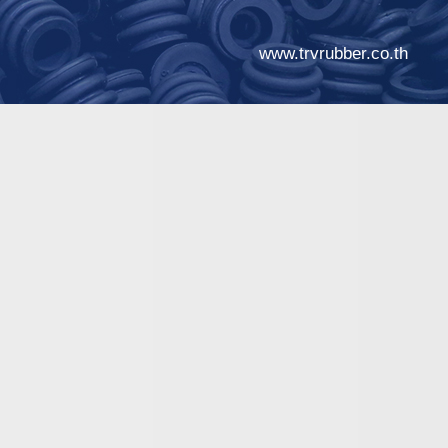
www.trvrubber.co.th