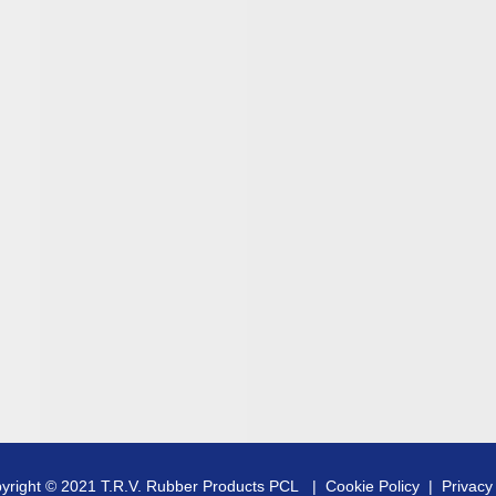
yright © 2021 T.R.V. Rubber Products PCL |
Cookie Policy
|
Privacy