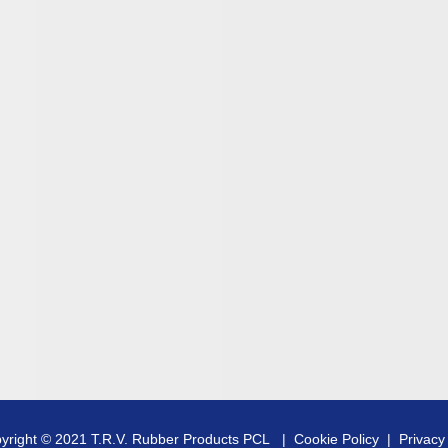
yright © 2021 T.R.V. Rubber Products PCL |
Cookie Policy
|
Privacy