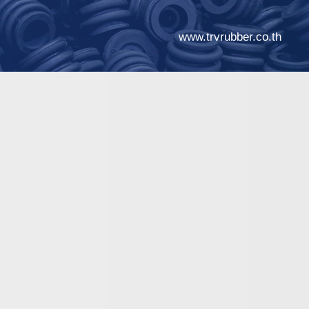
www.trvrubber.co.th