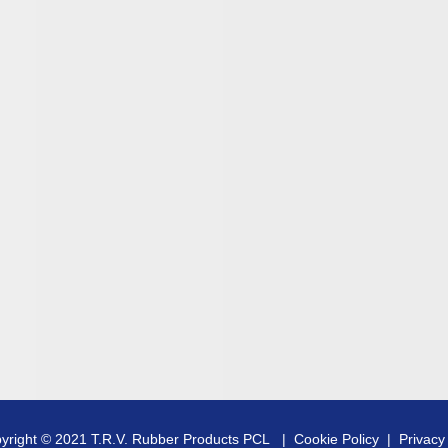
yright © 2021 T.R.V. Rubber Products PCL |
Cookie Policy
|
Privacy