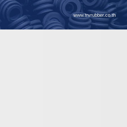
www.trvrubber.co.th