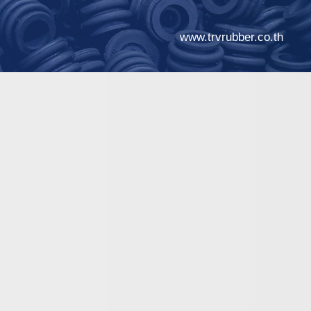
www.trvrubber.co.th