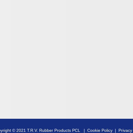
yright © 2021 T.R.V. Rubber Products PCL |
Cookie Policy
|
Privacy